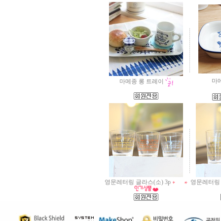
마
마메종 롱 트레이
영문레터링 글라스(소) 3p
영문레터링 