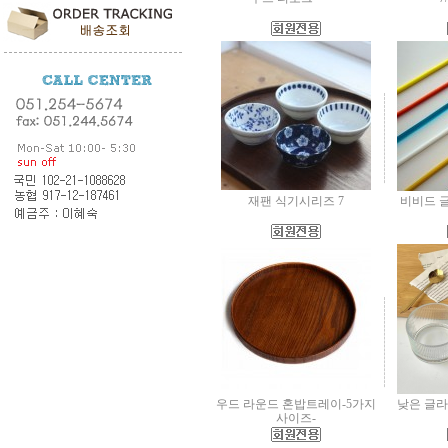
재팬 식기시리즈 7
비비드 
우드 라운드 혼밥트레이-5가지
낮은 글라스
사이즈-