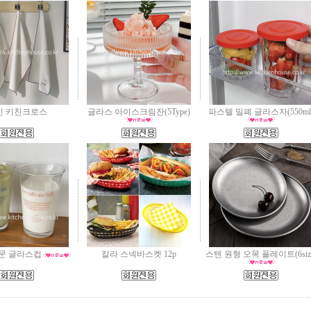
인 키친크로스
글라스 아이스크림잔(5Type)
파스텔 밀폐 글라스자(550ml
문 글라스컵
칼라 스넥바스켓 12p
스텐 원형 오목 플레이트(6siz