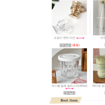
손잡이 앤틱 티잔
라
(품절)
파스텔 밀폐 글라스자(400ml)
레터링 영