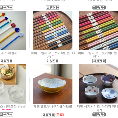
글라스 머들러
비비드 칼라 우드젓가락(7번~13
비비드 칼라 우드젓가락(1번~
번)
번)
 샤베트잔(2Type)
재팬 옐로우사쿠라웨이브볼
재팬 식기시리즈 (아리따 미
지2)
(품절)