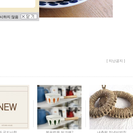
시하지 않음
[ 지난공지 ]
/6 공지사항
북유럽풍 밀크팬2
내츄럴 짚냄비받침