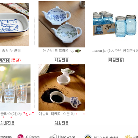
메종 비누받침
애슈비 티트레이 6p
mason jar (100주년 한정판) 6
(품절)
글라스(대) 3p
애슈비 티캐디 스푼 6p